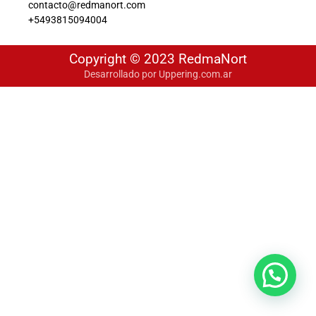
contacto@redmanort.com
+5493815094004
Copyright © 2023 RedmaNort
Desarrollado por Uppering.com.ar