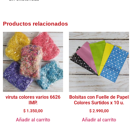
Productos relacionados
viruta colores varios 6626
Bolsitas con Fuelle de Papel
IMP.
Colores Surtidos x 10 u.
$
1.350,00
$
2.990,00
Añadir al carrito
Añadir al carrito