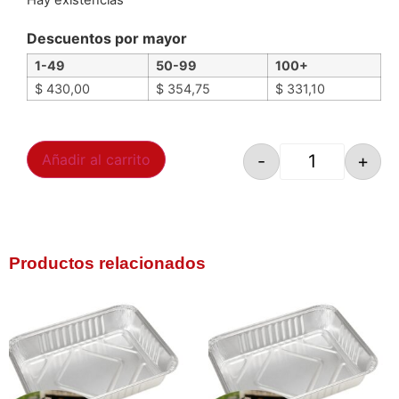
Hay existencias
Descuentos por mayor
1-49
50-99
100+
$
430,00
$
354,75
$
331,10
-
+
Añadir al carrito
Productos relacionados