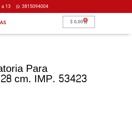
 a 13
3815094004
0
$
0,00
ÍAS
atoria Para
 28 cm. IMP. 53423