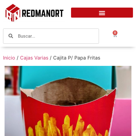
0
Inicio
/
Cajas Varias
/ Cajita P/ Papa Fritas