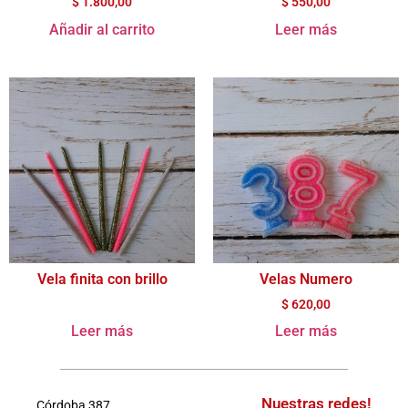
$
1.800,00
$
550,00
Añadir al carrito
Leer más
Vela finita con brillo
Velas Numero
$
620,00
Leer más
Leer más
Nuestras redes!
Córdoba 387