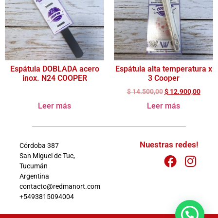
Espátula DOBLADA acero
Espátula alta temperatura x
inox. N24 COOPER
3 Cooper
$
14.500,00
$
12.900,00
Leer más
Leer más
Nuestras redes!
Córdoba 387
San Miguel de Tuc,
Tucumán
Argentina
contacto@redmanort.com
+5493815094004