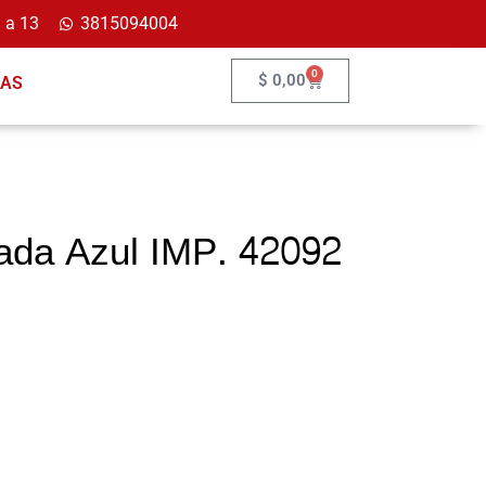
 a 13
3815094004
0
$
0,00
ÍAS
ada Azul IMP. 42092