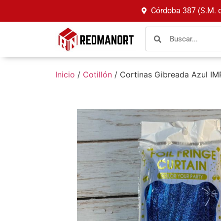
Córdoba 387 (S.M. 
Inicio
/
Cotillón
/ Cortinas Gibreada Azul IM