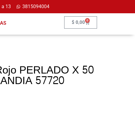
 a 13
3815094004
0
$
0,00
ÍAS
 Rojo PERLADO X 50
LANDIA 57720