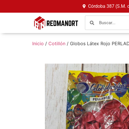
Córdoba 387 (S.M. 
Inicio
/
Cotillón
/ Globos Látex Rojo PERLA