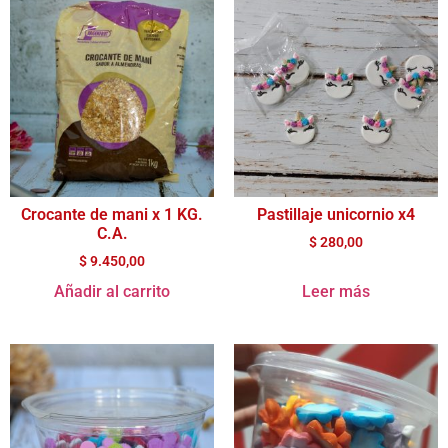
Crocante de mani x 1 KG.
Pastillaje unicornio x4
C.A.
$
280,00
$
9.450,00
Añadir al carrito
Leer más