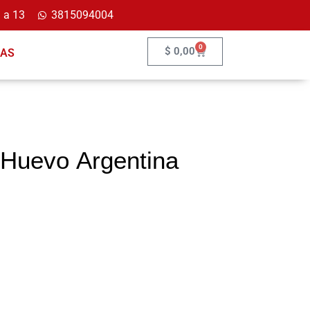
 a 13
3815094004
0
$
0,00
ÍAS
 Huevo Argentina