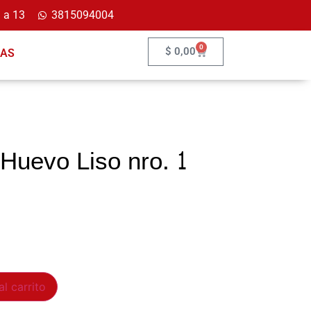
 a 13
3815094004
0
$
0,00
ÍAS
Huevo Liso nro. 1
al carrito