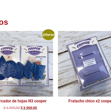
os
¡Oferta!
cador de hojas N3 cooper
Fratacho chico x2 coop
$
4.900,00
$
3.900,00