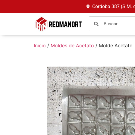
Córdoba 387 (S.M. 
Inicio
/
Moldes de Acetato
/ Molde Acetato 