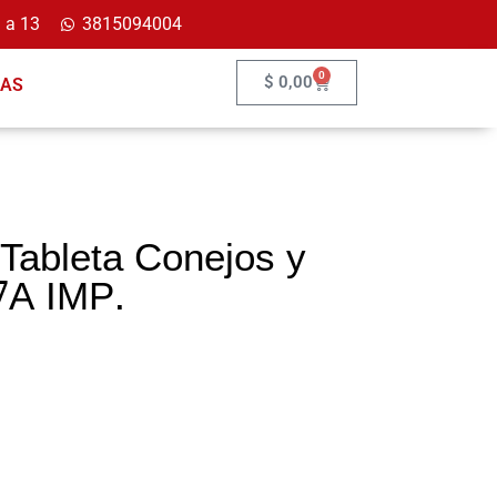
 a 13
3815094004
0
$
0,00
ÍAS
Tableta Conejos y
7A IMP.