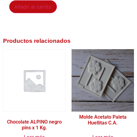
Añadir al carrito
Productos relacionados
Molde Acetato Paleta
Chocolate ALPINO negro
Huellitas C.A.
pins x 1 Kg.