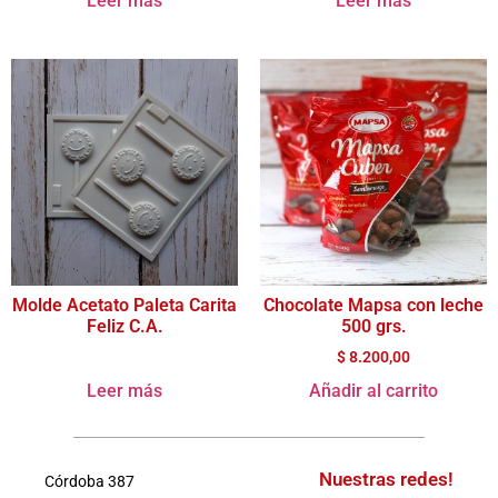
Leer más
Leer más
Molde Acetato Paleta Carita
Chocolate Mapsa con leche
Feliz C.A.
500 grs.
$
8.200,00
Leer más
Añadir al carrito
Nuestras redes!
Córdoba 387