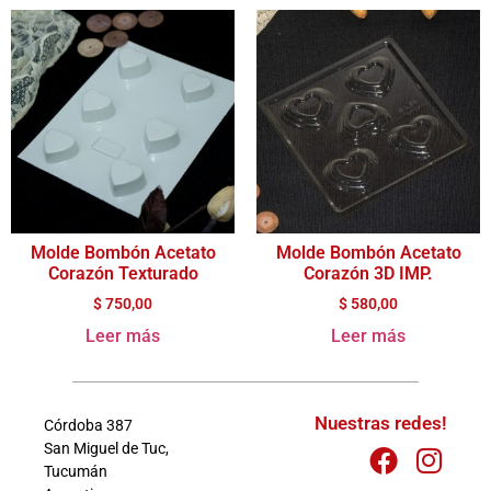
Molde Bombón Acetato
Molde Bombón Acetato
Corazón Texturado
Corazón 3D IMP.
$
750,00
$
580,00
Leer más
Leer más
Nuestras redes!
Córdoba 387
San Miguel de Tuc,
Tucumán