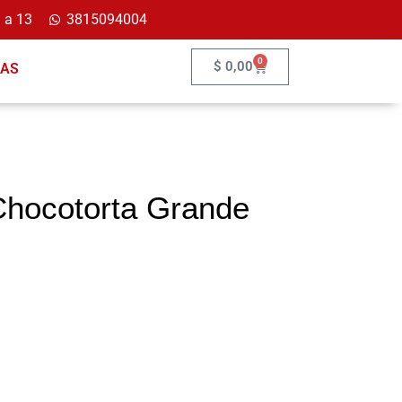
 a 13
3815094004
0
$
0,00
ÍAS
Chocotorta Grande