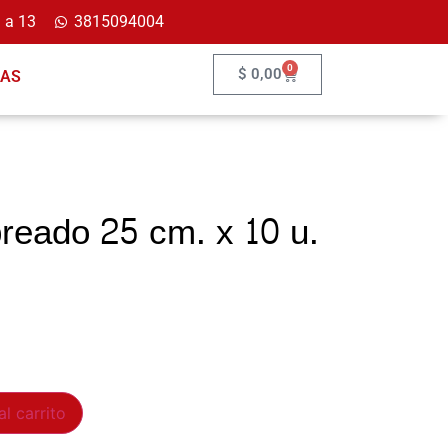
 a 13
3815094004
0
$
0,00
ÍAS
reado 25 cm. x 10 u.
al carrito