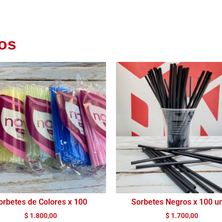
os
orbetes de Colores x 100
Sorbetes Negros x 100 un
$
1.800,00
$
1.700,00