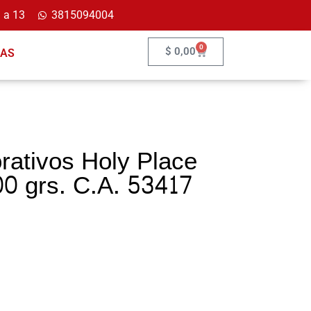
 a 13
3815094004
0
$
0,00
ÍAS
rativos Holy Place
0 grs. C.A. 53417