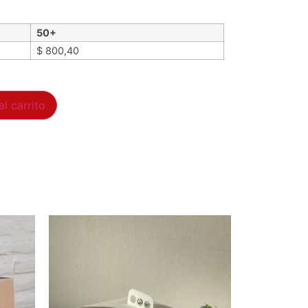
50+
$
800,40
al carrito