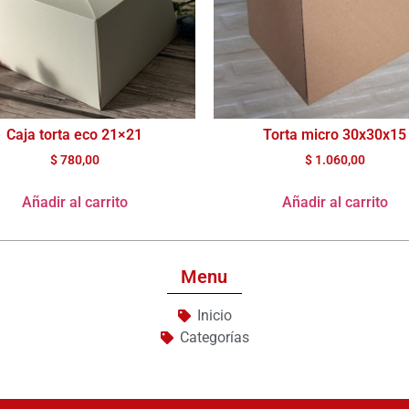
Caja torta eco 21×21
Torta micro 30x30x15
$
780,00
$
1.060,00
Añadir al carrito
Añadir al carrito
Menu
Inicio
Categorías