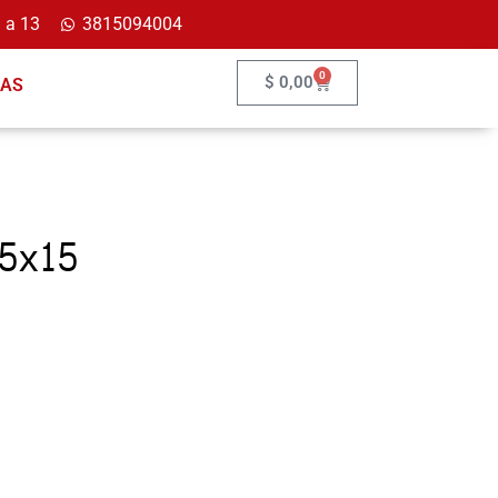
 a 13
3815094004
0
$
0,00
ÍAS
25x15