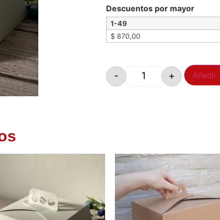
Descuentos por mayor
1-49
$
870,00
-
+
Añadir 
os