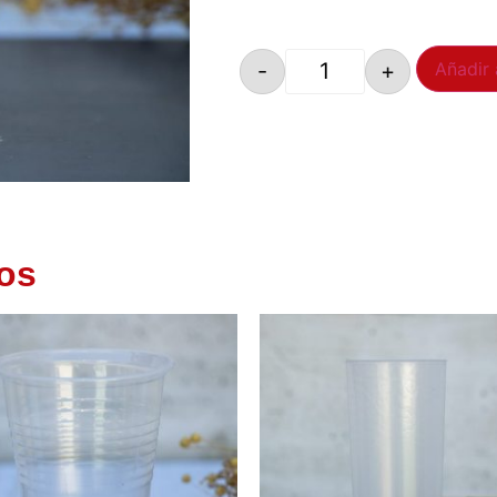
-
+
Añadir 
os