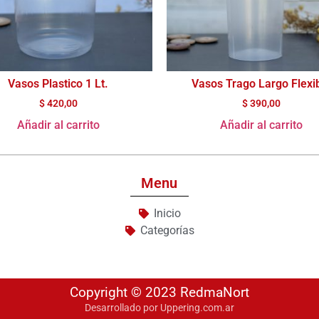
Vasos Plastico 1 Lt.
Vasos Trago Largo Flexi
$
420,00
$
390,00
Añadir al carrito
Añadir al carrito
Menu
Inicio
Categorías
Copyright © 2023 RedmaNort
Desarrollado por Uppering.com.ar