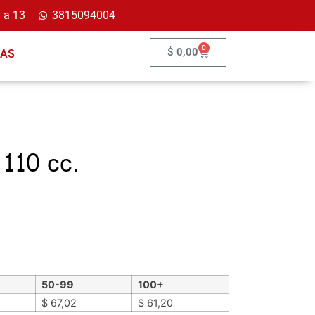
 a 13
3815094004
0
$
0,00
ÍAS
 110 cc.
50-99
100+
$
67,02
$
61,20