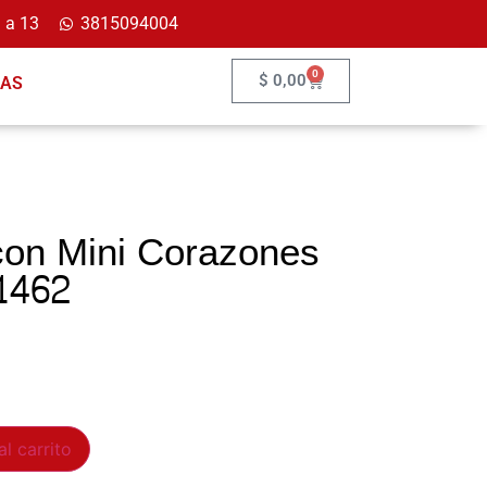
 a 13
3815094004
0
$
0,00
ÍAS
con Mini Corazones
1462
al carrito