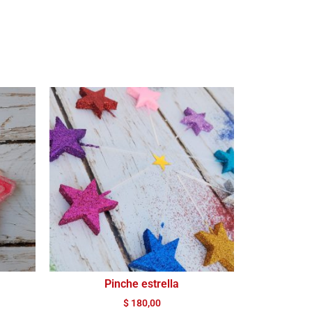
Pinche estrella
$
180,00