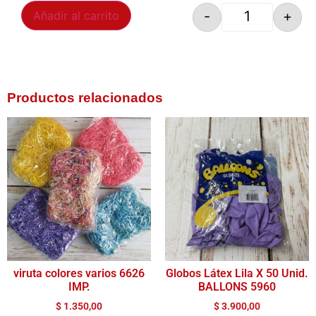
-
+
Añadir al carrito
Productos relacionados
viruta colores varios 6626
Globos Látex Lila X 50 Unid.
IMP.
BALLONS 5960
$
1.350,00
$
3.900,00