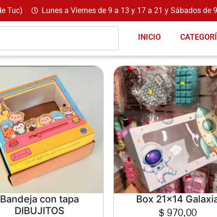
de Tuc)
Lunes a Viernes de 9 a 13 y 17 a 21 y Sábados de 9
INICIO
CATEGOR
Bandeja con tapa
Box 21×14 Galaxi
$
970,00
DIBUJITOS