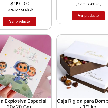
$
990,00
(precio x unidad)
(precio x unidad)
Ver producto
Ver producto
ja Explosiva Espacial
Caja Rigida para Bom
20×20 Cm.
x 1/2 kg.