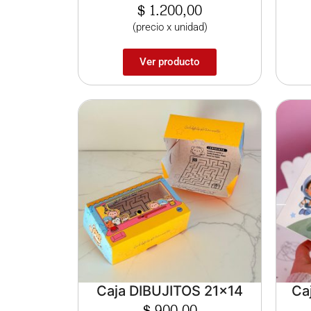
$
1.200,00
(precio x unidad)
Ver producto
Caja DIBUJITOS 21×14
Ca
$
900,00