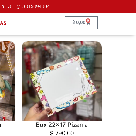
 a 13
3815094004
0
$
0,00
ÍAS
a
Box 22×17 Pizarra
$
790,00