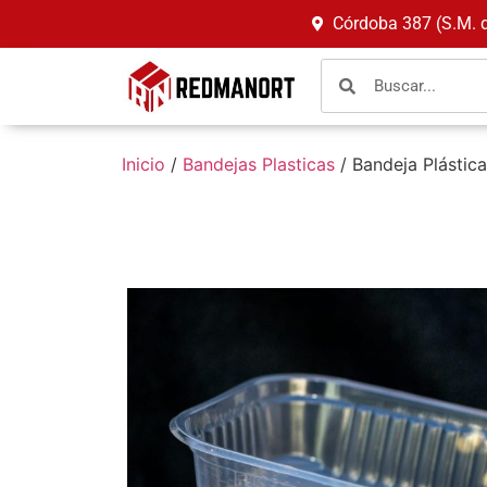
Córdoba 387 (S.M. 
Inicio
/
Bandejas Plasticas
/ Bandeja Plástic