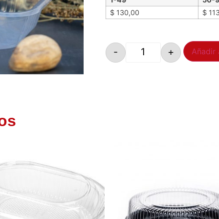
$
130,00
$
113
-
+
Añadir 
os