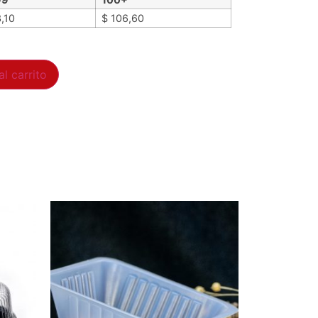
,10
$
106,60
al carrito