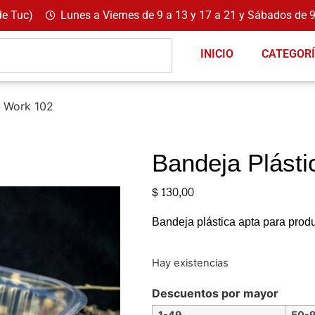
de Tuc)
Lunes a Viernes de 9 a 13 y 17 a 21 y Sábados de 9
INICIO
CATEGOR
a Work 102
Bandeja Plásti
$
130,00
Bandeja plástica apta para produ
Hay existencias
Descuentos por mayor
1-49
50-