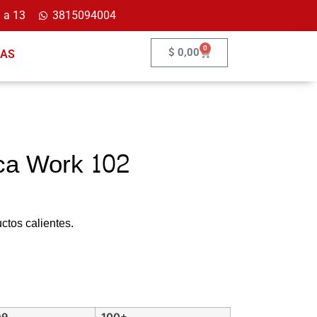
 a 13
3815094004
0
$
0,00
ÍAS
ca Work 102
ctos calientes.
99
100+