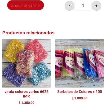
-
+
Añadir al carrito
Productos relacionados
viruta colores varios 6626
Sorbetes de Colores x 100
IMP.
$
1.800,00
$
1.350,00