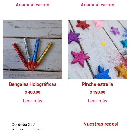
Añadir al carrito
Añadir al carrito
Bengalas Holográficas
Pinche estrella
$
400,00
$
180,00
Leer más
Leer más
Nuestras redes!
Córdoba 387