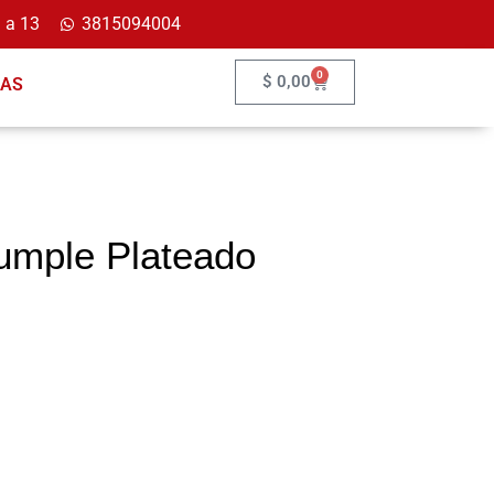
 a 13
3815094004
0
$
0,00
ÍAS
umple Plateado