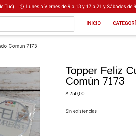
de Tuc)
Lunes a Viernes de 9 a 13 y 17 a 21 y Sábados de 9
INICIO
CATEGOR
eado Común 7173
Topper Feliz C
Común 7173
$
750,00
Sin existencias