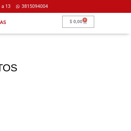
 a 13
3815094004
0
$
0,00
ÍAS
ITOS